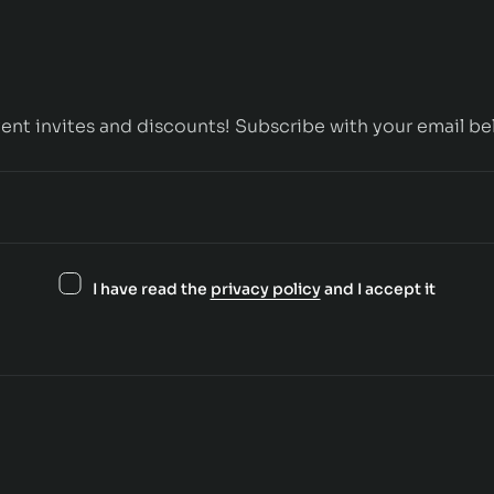
ent invites and discounts! Subscribe with your email be
I have read the
privacy policy
and I accept it
Contact us