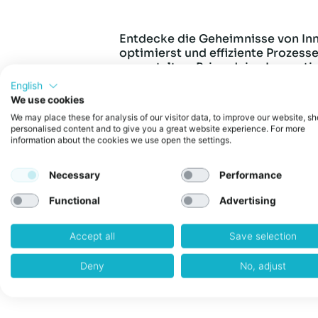
Entdecke die Geheimnisse von Inno
optimierst und effiziente Prozesse
zu gestalten. Bring deine Innovat
Nach diesem Modul wirst du Folg
English
Welche Prozesse zur Impleme
We use cookies
Welche Rollen und Fähigkeit
We may place these for analysis of our visitor data, to improve our website, s
Wie man die richtigen Stakeho
personalised content and to give you a great website experience. For more
Die Teilnahme ist nur für Member
information about the cookies we use open the settings.
unter
ecosystem@wexelerate.co
Necessary
Performance
Add to calendar
Functional
Advertising
Accept all
Save selection
Deny
No, adjust
22nd Google Cloud Meetup b