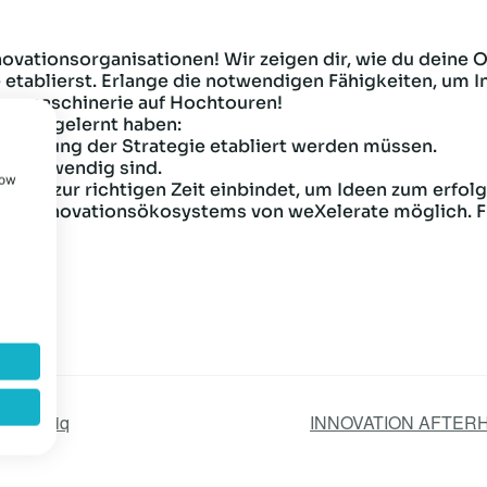
vationsorganisationen! Wir zeigen dir, wie du deine O
 etablierst. Erlange die notwendigen Fähigkeiten, um In
ionsmaschinerie auf Hochtouren!
endes gelernt haben:
ntierung der Strategie etabliert werden müssen.
en notwendig sind.
how
lder zur richtigen Zeit einbindet, um Ideen zum erfolg
 des Innovationsökosystems von weXelerate möglich. F
m
y happtiq
INNOVATION AFTERHOU