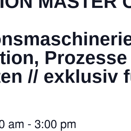
ION MASTER C
onsmaschinerie
tion, Prozesse
en // exklusiv 
s
00 am
-
3:00 pm