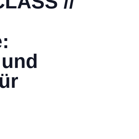
LASS //
:
 und
für