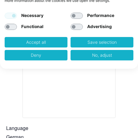
more information about the cookies we use open the settings.
weXelerate
Necessary
Performance
Address:
Functional
Advertising
Praterstraße 1
Wien
,
1020
Austria
+ Google Map
Accept all
Save selection
Deny
No, adjust
Language
German