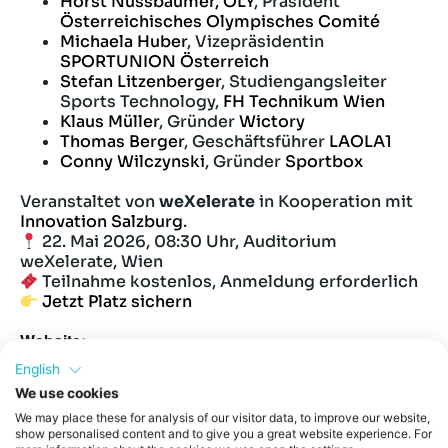
Horst Nussbaumer, OLY
, Präsident
Österreichisches Olympisches Comité
Michaela Huber
, Vizepräsidentin
SPORTUNION Österreich
Stefan Litzenberger
, Studiengangsleiter
Sports Technology,
FH Technikum Wien
Klaus Müller
, Gründer
Wictory
Thomas Berger
, Geschäftsführer
LAOLA1
Conny Wilczynski
, Gründer
Sportbox
Veranstaltet von
weXelerate
in Kooperation mit
Innovation Salzburg
.
22. Mai 2026, 08:30 Uhr, Auditorium
weXelerate, Wien
Teilnahme kostenlos, Anmeldung erforderlich
Jetzt Platz sichern
Website:
https://www.eventbrite.at/e/wann-kommt-das-nachste-
English
runtastic-tickets-1985791076566
We use cookies
We may place these for analysis of our visitor data, to improve our website,
show personalised content and to give you a great website experience. For