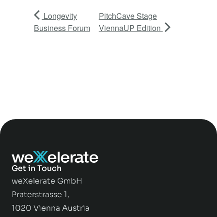
Longevity
PitchCave Stage
Business Forum
ViennaUP Edition
Get in Touch
weXelerate GmbH
Praterstrasse 1,
1020 Vienna Austria