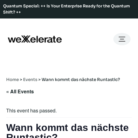
Quantum Special: ++ Is Your Enterprise Ready for the Quantum
Shift? ++
Back
Back
Back
Home
Services
Ecosystem
About Us
Services
Hub Services
Benefits
Our Story
Offices
Home
>
Events
>
Wann kommt das nächste Runtastic?
Ecosystem
Ecosystem Map
Our Team
Co-Working
« All Events
Rent An Event Space
Press Kit
Event Calendar
Innovation Services
This event has passed.
About Us
Membership
Wann kommt das nächste
Runtastic?