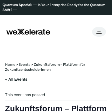
Quantum Special: ++ Is Your Enterprise Ready for the Quantum
Shift? ++
Back
Back
Back
Home
Services
Ecosystem
About Us
Services
Hub Services
Benefits
Our Story
Offices
Home
>
Events
>
Zukunftsforum – Plattform für
Ecosystem
Ecosystem Map
Our Team
Co-Working
ZukunftsentscheiderInnen
Rent An Event Space
Press Kit
« All Events
Event Calendar
Innovation Services
About Us
Membership
This event has passed.
Zukunftsforum – Plattform