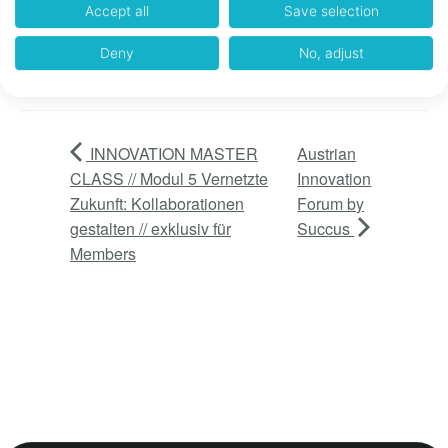
Accept all
Save selection
Deny
No, adjust
Add to calendar
INNOVATION MASTER
Austrian
CLASS // Modul 5 Vernetzte
Innovation
Zukunft: Kollaborationen
Forum by
gestalten // exklusiv für
Succus
Members