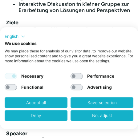
Interaktive Diskussion in kleiner Gruppe zur
Erarbeitung von Lösungen und Perspektiven
Ziele
Neue Perspektiven kennenlernen und
berufliche Kontakte knüpfen
English
Austausch von Ideen, Erfahrungen und
We use cookies
Perspektiven in einer kollaborativen
We may place these for analysis of our visitor data, to improve our website,
Umgebung
show personalised content and to give you a great website experience. For
Aktiv ein Thema für die Praxis erarbeiten und
more information about the cookies we use open the settings.
praxisnahe Lösungsansätze entwickeln
Necessary
Performance
Zielgruppe
Personen, die Feedback zu einer aktuellen
Functional
Advertising
Herausforderung einholen möchten
Teilnehmer, die gemeinsam spezifische
Lösungsansätze zu einem Thema erarbeiten
Accept all
Save selection
wollen
Menschen, die sich von unterschiedlichen
Deny
No, adjust
Perspektiven inspirieren lassen möchten
Speaker