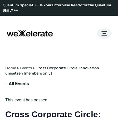
Quantum Special: ++ Is Your Enterprise Ready for the Quantum
Shift? ++
Back
Back
Back
Home
Services
Ecosystem
About Us
Services
Hub Services
Benefits
Our Story
Offices
Home
>
Events
>
Cross Corporate Circle: Innovation
Ecosystem
Ecosystem Map
Our Team
Co-Working
umsetzen [members only]
Rent An Event Space
Press Kit
« All Events
Event Calendar
Innovation Services
About Us
Membership
This event has passed.
Cross Corporate Circle: