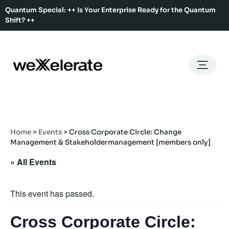
Quantum Special: ++ Is Your Enterprise Ready for the Quantum
Shift? ++
Back
Back
Back
Home
Services
Ecosystem
About Us
Services
Hub Services
Benefits
Our Story
Offices
Home
>
Events
>
Cross Corporate Circle: Change
Ecosystem
Ecosystem Map
Our Team
Co-Working
Management & Stakeholdermanagement [members only]
Rent An Event Space
Press Kit
« All Events
Event Calendar
Innovation Services
About Us
Membership
This event has passed.
Cross Corporate Circle: