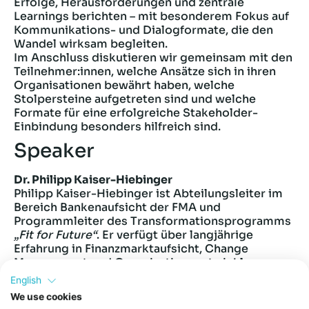
Erfolge, Herausforderungen und zentrale
Learnings berichten – mit besonderem Fokus auf
Kommunikations- und Dialogformate, die den
Wandel wirksam begleiten.
Im Anschluss diskutieren wir gemeinsam mit den
Teilnehmer:innen, welche Ansätze sich in ihren
Organisationen bewährt haben, welche
Stolpersteine aufgetreten sind und welche
Formate für eine erfolgreiche Stakeholder-
Einbindung besonders hilfreich sind.
Speaker
Dr. Philipp Kaiser-Hiebinger
Philipp Kaiser-Hiebinger ist Abteilungsleiter im
Bereich Bankenaufsicht der FMA und
Programmleiter des Transformationsprogramms
„Fit for Future“
. Er verfügt über langjährige
Erfahrung in Finanzmarktaufsicht, Change
Management und Organisationsentwicklung.
Neben seiner Tätigkeit bei der FMA ist er als
English
Universitätslektor an der Universität Wien tätig
We use cookies
und ausgebildeter systemischer Coach, Mediator