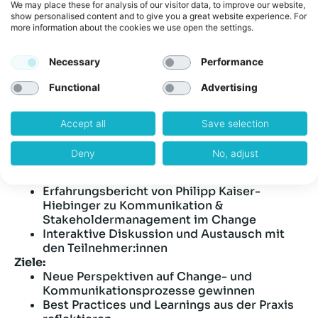
We may place these for analysis of our visitor data, to improve our website,
und Change Manager.
show personalised content and to give you a great website experience. For
Format
more information about the cookies we use open the settings.
Der
Cross Corporate Circle
ist ein exklusives
Necessary
Performance
Format für alle, die praxisnahe Einblicke suchen,
Functional
Advertising
neue Perspektiven kennenlernen und berufliche
Netzwerke ausbauen möchten. In der 3-
stündigen Session vor Ort steht der offene
Accept all
Save selection
Austausch im Mittelpunkt.
Ablauf:
Deny
No, adjust
Einblicke in das Transformationsprogramm
„Fit for Future“ der FMA
Erfahrungsbericht von Philipp Kaiser-
Hiebinger zu Kommunikation &
Stakeholdermanagement im Change
Interaktive Diskussion und Austausch mit
den Teilnehmer:innen
Ziele:
Neue Perspektiven auf Change- und
Kommunikationsprozesse gewinnen
Best Practices und Learnings aus der Praxis