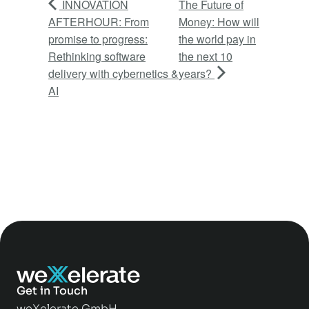
INNOVATION
The Future of
AFTERHOUR: From
Money: How will
promise to progress:
the world pay in
Rethinking software
the next 10
delivery with cybernetics &
years?
AI
Get in Touch
weXelerate GmbH