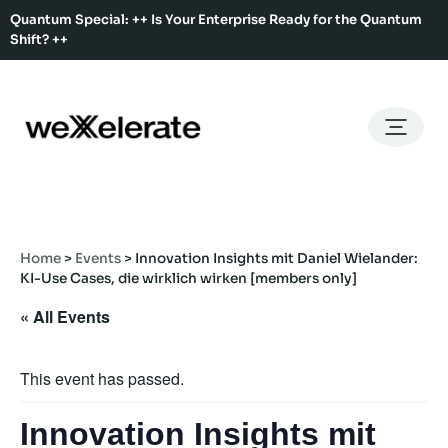
Quantum Special: ++ Is Your Enterprise Ready for the Quantum
Shift? ++
Back
Back
Back
Home
Services
Ecosystem
About Us
Services
Hub Services
Benefits
Our Story
Offices
Home
>
Events
>
Innovation Insights mit Daniel Wielander:
Ecosystem
Ecosystem Map
Our Team
Co-Working
KI-Use Cases, die wirklich wirken [members only]
Rent An Event Space
Press Kit
« All Events
Event Calendar
Innovation Services
About Us
Membership
This event has passed.
Innovation Insights mit