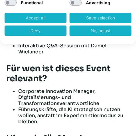
Use Cases scheitern – und wie man es
Functional
Advertising
besser macht
Inspiration durch positive Beispiele aus der
Accept all
Save selection
KI-Landkarte
Konkrete Vorgehensweise, wie Use Cases
Deny
No, adjust
effizient identifiziert und umgesetzt werden
können
Interaktive Q&A-Session mit Daniel
Wielander
Für wen ist dieses Event
relevant?
Corporate Innovation Manager,
Digitalisierungs- und
Transformationsverantwortliche
Führungskräfte, die KI strategisch nutzen
wollen, anstatt im Experimentiermodus zu
bleiben