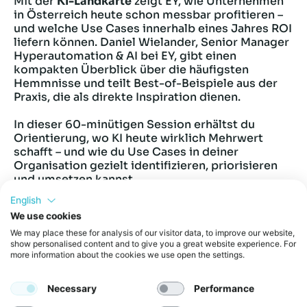
Mit der
KI-Landkarte
zeigt EY, wie Unternehmen
in Österreich heute schon messbar profitieren –
und welche Use Cases innerhalb eines Jahres ROI
liefern können. Daniel Wielander, Senior Manager
Hyperautomation & AI bei EY, gibt einen
kompakten Überblick über die häufigsten
Hemmnisse und teilt Best-of-Beispiele aus der
Praxis, die als direkte Inspiration dienen.
In dieser 60-minütigen Session erhältst du
Orientierung, wo KI heute wirklich Mehrwert
schafft – und wie du Use Cases in deiner
Organisation gezielt identifizieren, priorisieren
und umsetzen kannst.
English
Das erwartet dich:
We use cookies
We may place these for analysis of our visitor data, to improve our website,
Überblick über die zentralen
show personalised content and to give you a great website experience. For
more information about the cookies we use open the settings.
Herausforderungen im Umgang mit KI
(Strategie, Sponsoring, Mitarbeiter-
Einbindung)
Necessary
Performance
Klarheit, woran viele Unternehmen bei KI-